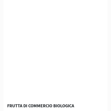
Iscriviti alla
Newsletter!
Per tua comodità, posso inviarti una mail ogni inizio
settimana con il listino aggiornato per poter fare il
tuo ordine e per tenerti aggiornato sulle ultime
novità di Biorama.
FRUTTA DI COMMERCIO BIOLOGICA