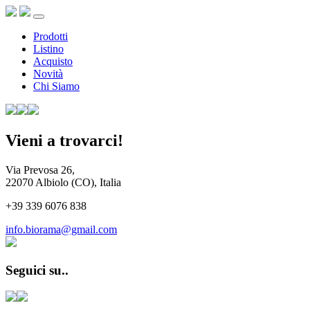
Prodotti
Listino
Acquisto
Novità
Chi Siamo
Vieni a trovarci!
Via Prevosa 26,
22070 Albiolo (CO), Italia
+39 339 6076 838
info.biorama@gmail.com
Seguici su..