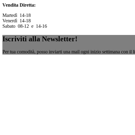
Vendita Diretta:
Martedì 14-18
Venerdì 14-18
Sabato 08-12 e 14-16
Iscriviti alla Newsletter!
Per tua comodità, posso inviarti una mail ogni inizio settimana con il l