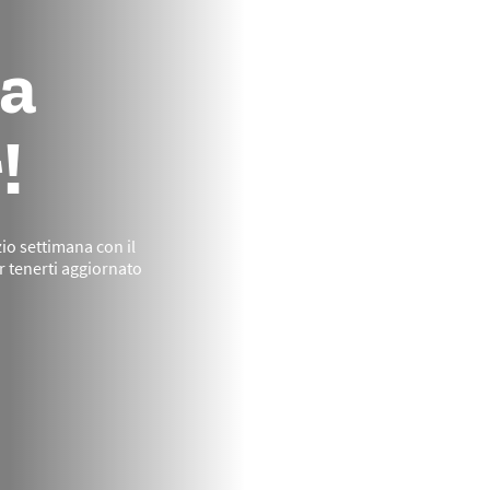
la
!
zio settimana con il
er tenerti aggiornato