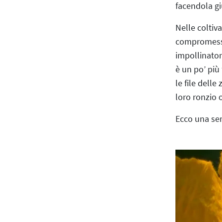
facendola giu
Nelle coltiva
compromesso 
impollinator
è un po’ più 
le file dell
loro ronzio o
Ecco una ser