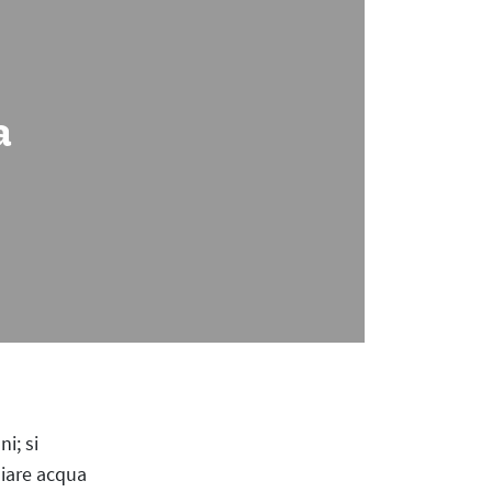
a
i; si
miare acqua