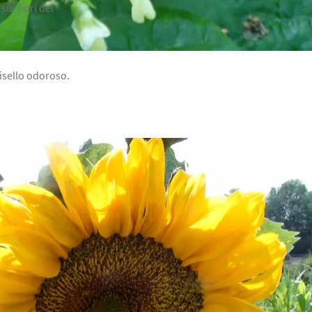
sui fiori dei
isello odoroso.