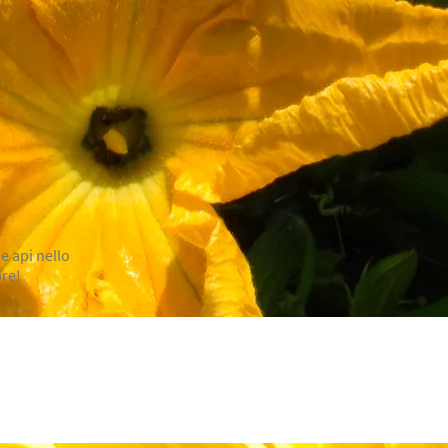
e api nello
ore!