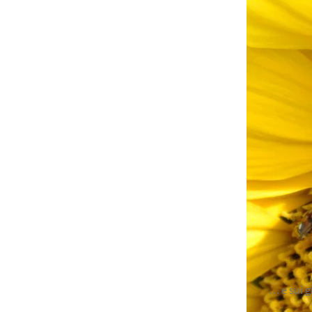
… e sui g