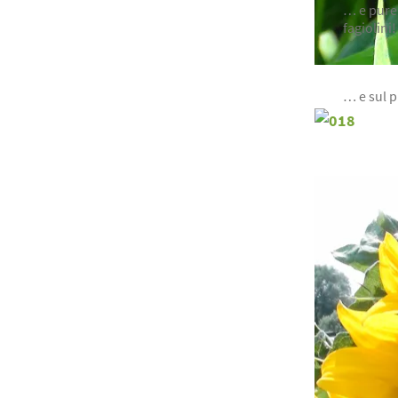
… e pure 
fagiolini!
… e sul p