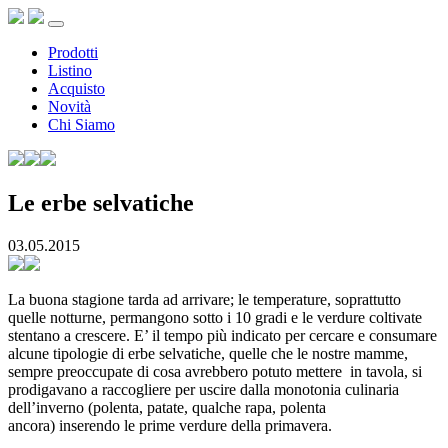
Prodotti
Listino
Acquisto
Novità
Chi Siamo
Le erbe selvatiche
03.05.2015
La buona stagione tarda ad arrivare; le temperature, soprattutto
quelle notturne, permangono sotto i 10 gradi e le verdure coltivate
stentano a crescere. E’ il tempo più indicato per cercare e consumare
alcune tipologie di erbe selvatiche, quelle che le nostre mamme,
sempre preoccupate di cosa avrebbero potuto mettere in tavola, si
prodigavano a raccogliere per uscire dalla monotonia culinaria
dell’inverno (polenta, patate, qualche rapa, polenta
ancora) inserendo le prime verdure della primavera.